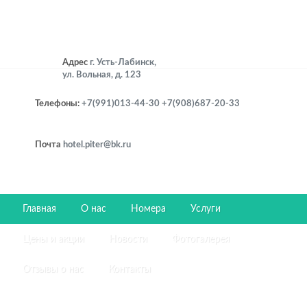
Адрес
г. Усть-Лабинск,
ул. Вольная, д. 123
Телефоны:
‪+7(991)013-44-30‬
+7(908)687-20-33
Почта
hotel.piter@bk.ru
Добро
пожаловать в
Главная
О нас
Номера
Услуги
отель "Питер"!
Цены и акции
Новости
Фотогалерея
Отзывы о нас
Контакты
г. Усть-Лабинск