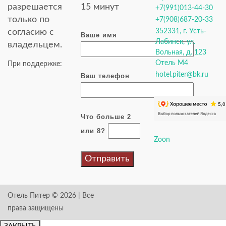
разрешается
15 минут
+7(991)013-44-30
только по
‪+7(908)687-20-33
согласию с
352331, г. Усть-
Ваше имя
Лабинск, ул.
владельцем.
Вольная, д. 123
Отель М4
При поддержке:
hotel.piter@bk.ru
Ваш телефон
Что больше 2
или 8?
Zoon
Отель Питер © 2026 | Все
права защищены