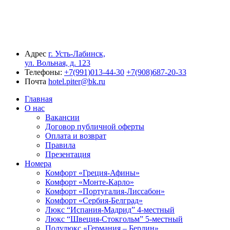
Адрес
г. Усть-Лабинск,
ул. Вольная, д. 123
Телефоны:
‪+7(991)013-44-30‬
+7(908)687-20-33
Почта
hotel.piter@bk.ru
Главная
О нас
Вакансии
Договор публичной оферты
Оплата и возврат
Правила
Презентация
Номера
Комфорт «Греция-Афины»
Комфорт «Монте-Карло»
Комфорт «Португалия-Лиссабон»
Комфорт «Сербия-Белград»
Люкс “Испания-Мадрид” 4-местный
Люкс “Швеция-Стокгольм” 5-местный
Полулюкс «Германия – Берлин»