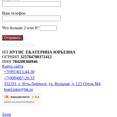
Ваш телефон
Что больше 2 или 8?
Контакты
ИП
НУГИС ЕКАТЕРИНА ЮРЬЕВНА
ОГРНИП
325784700371412
ИНН
784200360946
Карта сайта
+7(991)013-44-30
‪+7(908)687-20-33
352331, г. Усть-Лабинск, ул. Вольная, д. 123
Отель М4
hotel.piter@bk.ru
Zoon