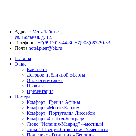
Адрес
г. Усть-Лабинск,
ул. Вольная, д. 123
Телефоны:
‪+7(991)013-44-30‬
+7(908)687-20-33
Почта
hotel.piter@bk.ru
Главная
О нас
Вакансии
Договор публичной оферты
Оплата и возврат
Правила
Презентация
Номера
Комфорт «Греция-Афины»
Комфорт «Монте-Карло»
Комфорт «Португалия-Лиссабон»
Комфорт «Сербия-Белград»
Люкс “Испания-Мадрид” 4-местный
Люкс “Швеция-Стокгольм” 5-местный
Полулюкс «Германия – Берлин»