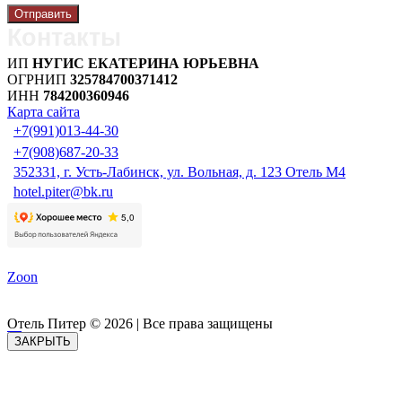
Контакты
ИП
НУГИС ЕКАТЕРИНА ЮРЬЕВНА
ОГРНИП
325784700371412
ИНН
784200360946
Карта сайта
+7(991)013-44-30
‪+7(908)687-20-33
352331, г. Усть-Лабинск, ул. Вольная, д. 123
Отель М4
hotel.piter@bk.ru
Zoon
Отель Питер © 2026 | Все права защищены
ЗАКРЫТЬ