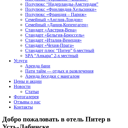
Полулюкс “Нидерланды-Амстердам”
Полулюкс «Финляндия-Хельсинки»
Полулюкс «Франция – Париж»
Семейный «Англия-Лондон»
Семейный «Дания-Копенгаген»
Стандарт «Австрия-Вена»
Стандарт «Бельгия-Брюссель»
Стандарт «Италия-Венеция»
Стандарт «Чехия-Прага»
Стандарт плюс “Питер” 6-местный
SPA “Анкaра” 2-х местный
Услуги
Аренда бани
Пати тайм — отдых и развлечения
Аренда беседки с мангалом
Цены и акции
Новости
Статьи
Фотогалерея
Отзывы о нас
Контакты
Добро пожаловать в отель Питер в
Усть-Лабинске